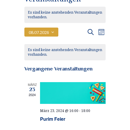
Es sind keine anstehenden Veranstaltungen
vorhanden.
V
V
Suche
08.07.2026
Monat
e
D
e
K
a
r
Es sind keine anstehenden Veranstaltungen
r
t
a
vorhanden.
a
u
a
n
m
l
Vergangene Veranstaltungen
w
s
n
e
ä
t
h
s
MÄRZ
n
a
l
23
t
e
2024
l
d
n
a
t
.
e
März 23, 2024 @ 16:00
-
18:00
u
l
r
Purim Feier
n
t
v
g