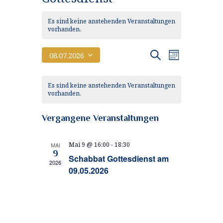
Es sind keine anstehenden Veranstaltungen
vorhanden.
V
V
Suche
08.07.2026
Monat
e
D
e
K
a
r
Es sind keine anstehenden Veranstaltungen
r
t
a
vorhanden.
a
u
a
n
m
l
Vergangene Veranstaltungen
w
s
n
e
ä
t
h
s
Mai 9 @ 16:00
-
18:30
MAI
n
a
l
9
Schabbat Gottesdienst am
t
e
2026
l
d
09.05.2026
n
a
t
.
e
u
l
r
n
t
v
g