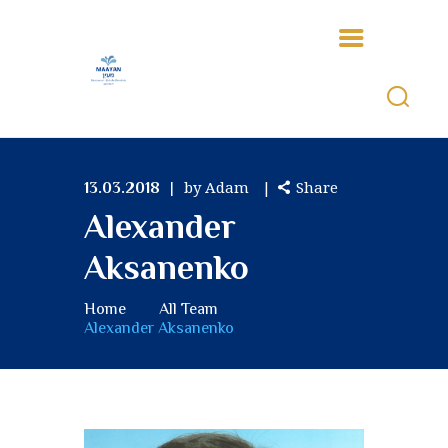
HOME
FESTE
by Adam
Share
13.03.2018
ÜBER UNS
Alexander
VERANSTALLTUNGEN
Aksanenko
FAQ
KONTAKT
Home
All Team
Alexander Aksanenko